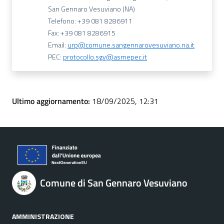
San Gennaro Vesuviano (NA)
Telefono: +39 081 8286911
Fax: +39 081 8286915
Email:
urp@comune.sangennarovesuviano.na.it
PEC:
protocollo.sgv@asmepec.it
Ultimo aggiornamento:
18/09/2025, 12:31
Comune di San Gennaro Vesuviano
AMMINISTRAZIONE