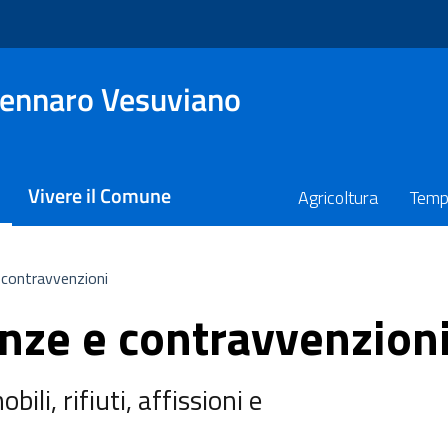
ennaro Vesuviano
Vivere il Comune
Agricoltura
Temp
e contravvenzioni
anze e contravvenzion
ili, rifiuti, affissioni e