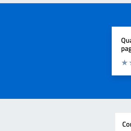
Qua
pa
Valu
V
Co