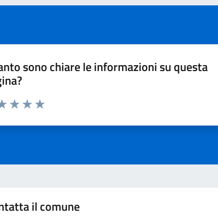
nto sono chiare le informazioni su questa
gina?
ta 1 stelle su 5
aluta 2 stelle su 5
Valuta 3 stelle su 5
Valuta 4 stelle su 5
Valuta 5 stelle su 5
ntatta il comune