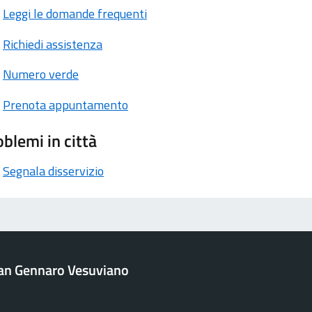
Leggi le domande frequenti
Richiedi assistenza
Numero verde
Prenota appuntamento
blemi in città
Segnala disservizio
an Gennaro Vesuviano