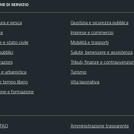
IE DI SERVIZIO
ura e pesca
Giustizia e sicurezza pubblica
te
Imprese e commercio
 e stato civile
Mobilità e trasporti
pubblici
Salute, benessere e assistenza
zazioni
Tributi, finanze e contravvenzion
 e urbanistica
Turismo
e tempo libero
Vita lavorativa
one e formazione
 FAQ
Amministrazione trasparente