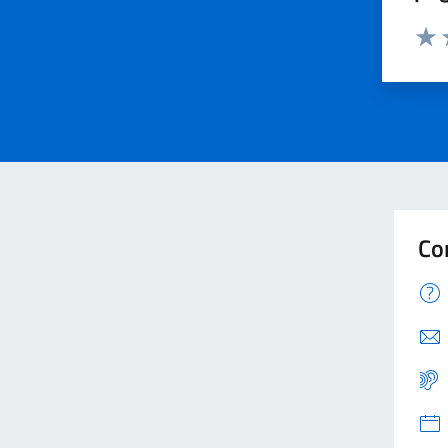
Valu
V
Co