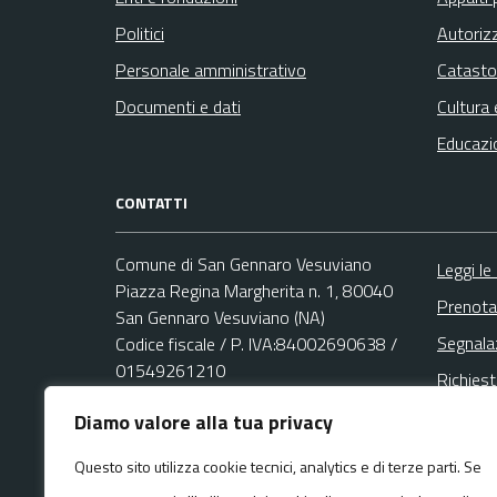
Politici
Autoriz
Personale amministrativo
Catasto
Documenti e dati
Cultura 
Educazi
CONTATTI
Comune di San Gennaro Vesuviano
Leggi le
Piazza Regina Margherita n. 1, 80040
Prenota
San Gennaro Vesuviano (NA)
Segnala
Codice fiscale / P. IVA:84002690638 /
01549261210
Richies
Diamo valore alla tua privacy
Email:
Questo sito utilizza cookie tecnici, analytics e di terze parti. Se
urp@comune.sangennarovesuviano.na.it