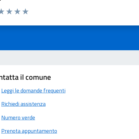
ta 1 stelle su 5
aluta 2 stelle su 5
Valuta 3 stelle su 5
Valuta 4 stelle su 5
Valuta 5 stelle su 5
ntatta il comune
Leggi le domande frequenti
Richiedi assistenza
Numero verde
Prenota appuntamento