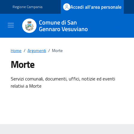
Vai ai contenuti
Vai al footer
Accedi all'area personale
Regione Campania
Comune di San
Gennaro Vesuviano
Home
/
Argomenti
/
Morte
Morte
Dettagli dell'argomento
Servizi comunali, documenti, uffici, notizie ed eventi
relativi a Morte