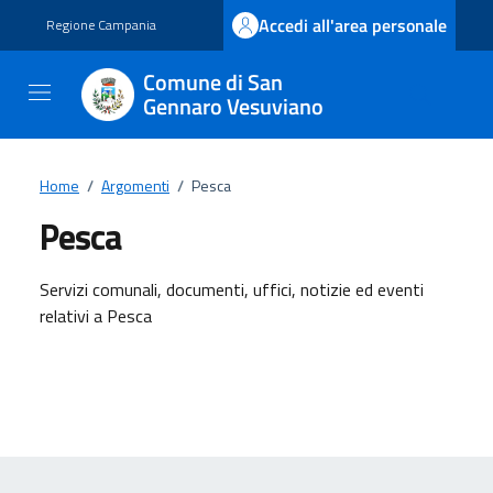
Vai ai contenuti
Vai al footer
Accedi all'area personale
Regione Campania
Comune di San
Gennaro Vesuviano
Home
/
Argomenti
/
Pesca
Pesca
Dettagli dell'argomento
Servizi comunali, documenti, uffici, notizie ed eventi
relativi a Pesca