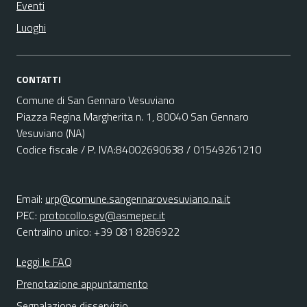
Eventi
Luoghi
CONTATTI
Comune di San Gennaro Vesuviano
Piazza Regina Margherita n. 1, 80040 San Gennaro
Vesuviano (NA)
Codice fiscale / P. IVA:84002690638 / 01549261210
Email:
urp@comune.sangennarovesuviano.na.it
PEC:
protocollo.sgv@asmepec.it
Centralino unico: +39 081 8286922
Leggi le FAQ
Prenotazione appuntamento
Segnalazione disservizio