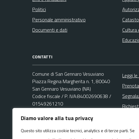
Politici
Autoriz
Personale amministrativo
Catasto
Documenti e dati
Cultura 
Educazi
CONTATTI
Comune di San Gennaro Vesuviano
Leggi le
Piazza Regina Margherita n. 1, 80040
Prenota
San Gennaro Vesuviano (NA)
Segnala
Codice fiscale / P. IVA:84002690638 /
01549261210
Richies
Diamo valore alla tua privacy
Email:
Questo sito utilizza cookie tecnici, analytics e di terze parti. Se
urp@comune.sangennarovesuviano.na.it