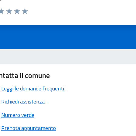
ta 1 stelle su 5
aluta 2 stelle su 5
Valuta 3 stelle su 5
Valuta 4 stelle su 5
Valuta 5 stelle su 5
ntatta il comune
Leggi le domande frequenti
Richiedi assistenza
Numero verde
Prenota appuntamento