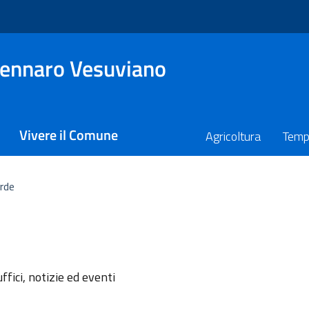
ennaro Vesuviano
Vivere il Comune
Agricoltura
Temp
rde
l'argomento
ffici, notizie ed eventi