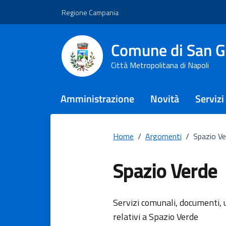
Vai ai contenuti
Vai al footer
Regione Campania
Comune di San G
Città Metropolitana di Napoli
Amministrazione
Novità
Servizi
Home
/
Argomenti
/
Spazio Ve
Spazio Verde
Dettagli del
Servizi comunali, documenti, u
relativi a Spazio Verde