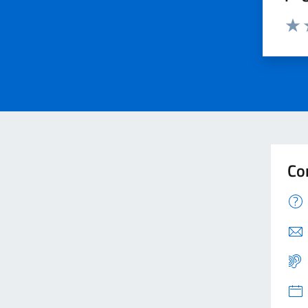
Valu
V
Co