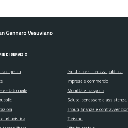
an Gennaro Vesuviano
IE DI SERVIZIO
ura e pesca
Giustizia e sicurezza pubblica
te
Imprese e commercio
 e stato civile
Mobilità e trasporti
pubblici
Salute, benessere e assistenza
zazioni
Tributi, finanze e contravvenzion
 e urbanistica
Turismo
e tempo libero
Vita lavorativa