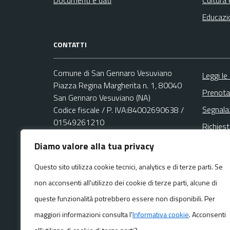
Educazi
CONTATTI
Comune di San Gennaro Vesuviano
Leggi le
Piazza Regina Margherita n. 1, 80040
Prenota
San Gennaro Vesuviano (NA)
Segnala
Codice fiscale / P. IVA:84002690638 /
01549261210
Richies
Diamo valore alla tua privacy
Email:
Questo sito utilizza cookie tecnici, analytics e di terze parti. Se
urp@comune.sangennarovesuviano.na.it
non acconsenti all'utilizzo dei cookie di terze parti, alcune di
PEC:
protocollo.sgv@asmepec.it
Centralino unico: +39 081 8286922
queste funzionalità potrebbero essere non disponibili. Per
maggiori informazioni consulta l'
Informativa cookie
. Acconsenti