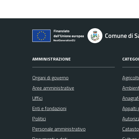
Comune di S
AMMINISTRAZIONE
CATEGOR
Organi di governo
Agricolt
Aree amministrative
Ambien
Uffici
Anagrafe
Enti e fondazioni
Appalti 
Politici
Autoriz
Personale amministrativo
Catasto
Documenti e dati
Cultura 