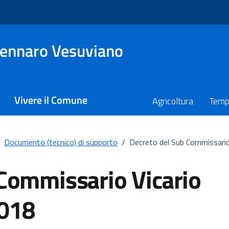
ennaro Vesuviano
Vivere il Comune
Agricoltura
Temp
Documento (tecnico) di supporto
/
Decreto del Sub Commissario
Commissario Vicario
2018