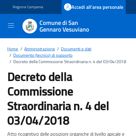
Vai ai contenuti
Vai al footer
Accedi all'area personale
Regione Campania
Comune di San
Gennaro Vesuviano
Home
/
Amministrazione
/
Documenti e dati
/
Documento (tecnico) di supporto
/
Decreto della Commissione Straordinaria n. 4 del 03/04/2018
Decreto della
Commissione
Straordinaria n. 4 del
03/04/2018
Dettagli del documento
Atto ricognitivo delle posizioni organiche di livello apicale e