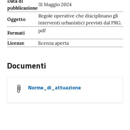
Data di
31 Maggio 2024
pubblicazione
Regole operative che disciplinano gli
Oggetto
interventi urbanistici previsti dal PRG.
pdf
Formati
Licenze
licenza aperta
Documenti
Norme_di_attuazione