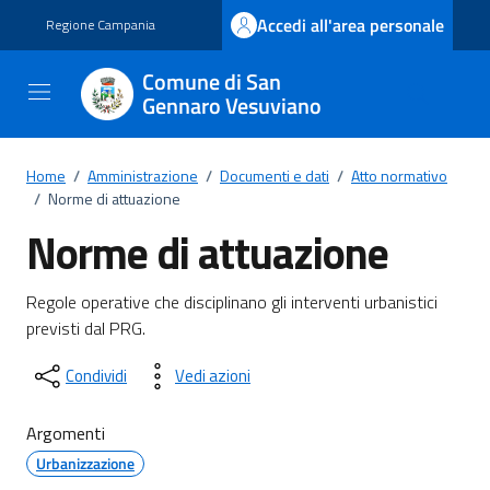
Vai ai contenuti
Vai al footer
Accedi all'area personale
Regione Campania
Comune di San
Gennaro Vesuviano
Home
/
Amministrazione
/
Documenti e dati
/
Atto normativo
/
Norme di attuazione
Norme di attuazione
Dettagli del documento
Regole operative che disciplinano gli interventi urbanistici
previsti dal PRG.
Condividi
Vedi azioni
Argomenti
Urbanizzazione