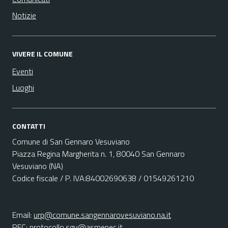
Notizie
VIVERE IL COMUNE
Eventi
Luoghi
CONTATTI
Comune di San Gennaro Vesuviano
Piazza Regina Margherita n. 1, 80040 San Gennaro
Vesuviano (NA)
Codice fiscale / P. IVA:84002690638 / 01549261210
Email:
urp@comune.sangennarovesuviano.na.it
PEC:
protocollo.sgv@asmepec.it