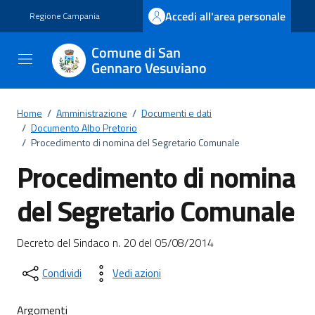
Vai ai contenuti
Vai al footer
Accedi all'area personale
Regione Campania
Comune di San
Gennaro Vesuviano
Home
/
Amministrazione
/
Documenti e dati
/
Documento Albo Pretorio
/
Procedimento di nomina del Segretario Comunale
Procedimento di nomina
del Segretario Comunale
Dettagli del documento
Decreto del Sindaco n. 20 del 05/08/2014
Condividi
Vedi azioni
Argomenti