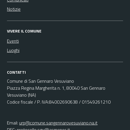
Notizie
VIVERE IL COMUNE
Eventi
Luoghi
CONTATTI
Comune di San Gennaro Vesuviano
Piazza Regina Margherita n. 1, 80040 San Gennaro
Vesuviano (NA)
Codice fiscale / P. IVA:84002690638 / 01549261210
Email:
urp@comune.sangennarovesuviano.na.it
PEC:
protocollo.sgv@asmepec.it