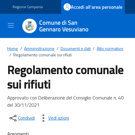
Vai ai contenuti
Vai al footer
Accedi all'area personale
Regione Campania
Comune di San
Gennaro Vesuviano
Home
/
Amministrazione
/
Documenti e dati
/
Atto normativo
/
Regolamento comunale sui rifiuti
Regolamento comunale
sui rifiuti
Dettagli del documento
Approvato con Deliberazione del Consiglio Comunale n. 40
del 30/11/2021
Condividi
Vedi azioni
Argomenti