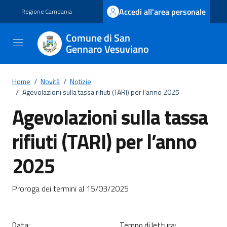
Vai ai contenuti
Vai al footer
Accedi all'area personale
Regione Campania
Comune di San
Gennaro Vesuviano
Home
/
Novità
/
Notizie
/
Agevolazioni sulla tassa rifiuti (TARI) per l’anno 2025
Agevolazioni sulla tassa
rifiuti (TARI) per l’anno
2025
Dettagli della notizia
Proroga dei termini al 15/03/2025
Data:
Tempo di lettura: