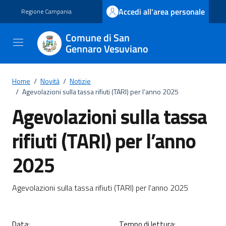
Vai ai contenuti
Vai al footer
Accedi all'area personale
Regione Campania
Comune di San
Gennaro Vesuviano
Home
/
Novità
/
Notizie
/
Agevolazioni sulla tassa rifiuti (TARI) per l’anno 2025
Agevolazioni sulla tassa
rifiuti (TARI) per l’anno
2025
Dettagli della notizia
Agevolazioni sulla tassa rifiuti (TARI) per l'anno 2025
Data:
Tempo di lettura: