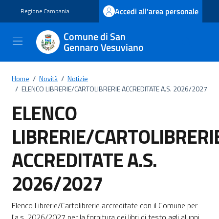
Vai ai contenuti
Vai al footer
Accedi all'area personale
Regione Campania
Comune di San
Gennaro Vesuviano
Home
/
Novità
/
Notizie
/
ELENCO LIBRERIE/CARTOLIBRERIE ACCREDITATE A.S. 2026/2027
ELENCO
LIBRERIE/CARTOLIBRERI
ACCREDITATE A.S.
2026/2027
Dettagli della notizia
Elenco Librerie/Cartolibrerie accreditate con il Comune per
l'a.s. 2026/2027 per la fornitura dei libri di testo agli alunni