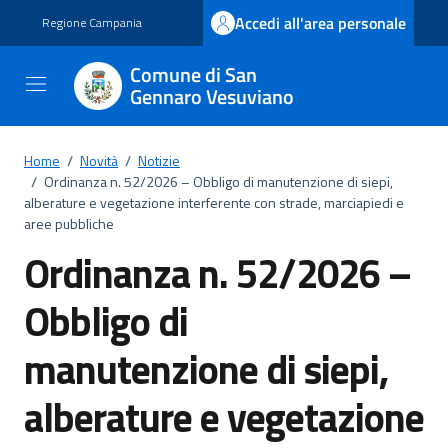
Vai ai contenuti
Vai al footer
Accedi all'area personale
Regione Campania
Comune di San
Gennaro Vesuviano
Home
/
Novità
/
Notizie
/
Ordinanza n. 52/2026 – Obbligo di manutenzione di siepi,
alberature e vegetazione interferente con strade, marciapiedi e
aree pubbliche
Ordinanza n. 52/2026 –
Obbligo di
manutenzione di siepi,
alberature e vegetazione