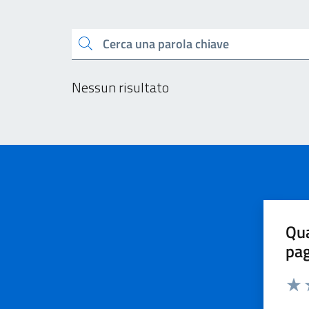
Esplora tutti i docu
Cerca una parola chiave
Nessun risultato
Qua
pa
Valu
V