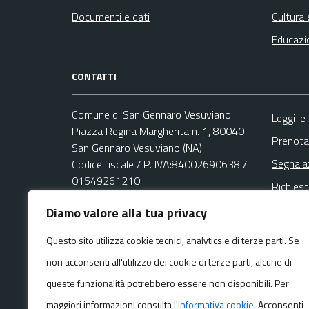
Documenti e dati
Cultura 
Educazi
CONTATTI
Comune di San Gennaro Vesuviano
Leggi le
Piazza Regina Margherita n. 1, 80040
Prenota
San Gennaro Vesuviano (NA)
Segnala
Codice fiscale / P. IVA:84002690638 /
01549261210
Richies
Diamo valore alla tua privacy
Email:
Questo sito utilizza cookie tecnici, analytics e di terze parti. Se
urp@comune.sangennarovesuviano.na.it
non acconsenti all'utilizzo dei cookie di terze parti, alcune di
PEC:
protocollo.sgv@asmepec.it
Centralino unico: +39 081 8286922
queste funzionalità potrebbero essere non disponibili. Per
maggiori informazioni consulta l'
Informativa cookie
. Acconsenti