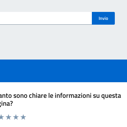
menti
Invio
nto sono chiare le informazioni su questa
gina?
ta 1 stelle su 5
aluta 2 stelle su 5
Valuta 3 stelle su 5
Valuta 4 stelle su 5
Valuta 5 stelle su 5