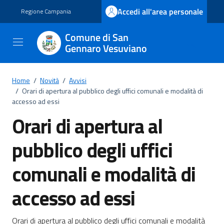
Vai ai contenuti
Vai al footer
Accedi all'area personale
Regione Campania
Comune di San
Gennaro Vesuviano
Home
/
Novità
/
Avvisi
/
Orari di apertura al pubblico degli uffici comunali e modalità di
accesso ad essi
Orari di apertura al
pubblico degli uffici
comunali e modalità di
accesso ad essi
Orari di apertura al pubblico degli uffici comunali e modalità