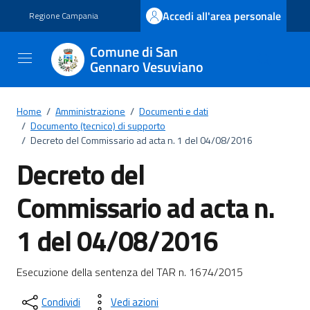
Vai ai contenuti
Vai al footer
Accedi all'area personale
Regione Campania
Comune di San
Gennaro Vesuviano
Home
/
Amministrazione
/
Documenti e dati
/
Documento (tecnico) di supporto
/
Decreto del Commissario ad acta n. 1 del 04/08/2016
Decreto del
Commissario ad acta n.
1 del 04/08/2016
Dettagli del documento
Esecuzione della sentenza del TAR n. 1674/2015
Condividi
Vedi azioni